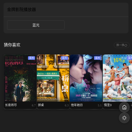
近的同时，殊不知时轮背后的秘密，也在悄然影响着两人的命运……
金牌影院
播放器
蓝光
猜你喜欢
换一换
蓝光
蓝光
蓝光
蓝
长夜将尽
拼桌
他年她日
情圣3
6.7
6.3
5.1