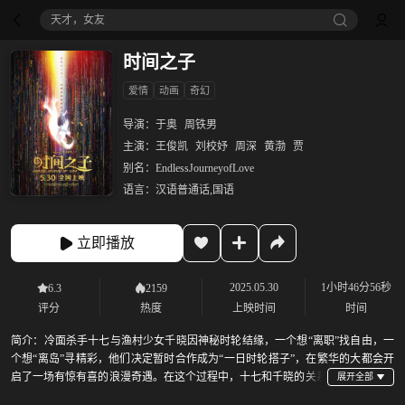
天才，女友
时间之子
爱情
动画
奇幻
导演：
于奥
周铁男
主演：
王俊凯
刘校妤
周深
黄渤
贾
别名：
EndlessJourneyofLove
语言：
汉语普通话,国语
立即播放
2025.05.30
1小时46分56秒
6.3
2159
评分
热度
上映时间
时间
简介：
冷面杀手十七与渔村少女千晓因神秘时轮结缘，一个想“离职”找自由，一
个想“离岛”寻精彩，他们决定暂时合作成为“一日时轮搭子”，在繁华的大都会开
启了一场有惊有喜的浪漫奇遇。在这个过程中，十七和千晓的关系
悄悄发生着变化，从最初的冤家对头逐渐变成了默契搭档，两颗心在不经意间靠